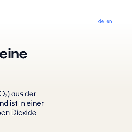
de
en
 eine
O₂) aus der
 ist in einer
bon Dioxide