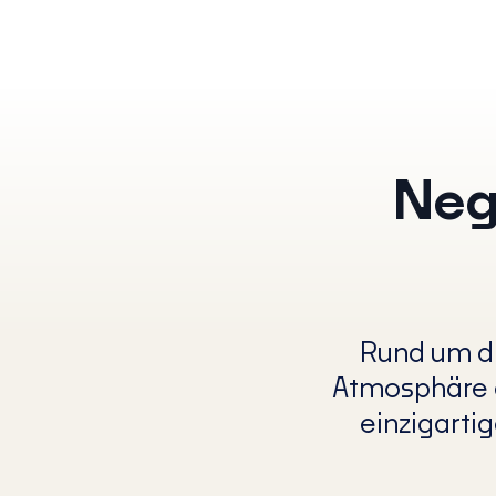
Nega
Rund um di
Atmosphäre e
einzigarti