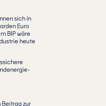
nen sich in
iarden Euro
um BIP wäre
dustrie heute
tssichere
Windenergie-
 Beitrag zur