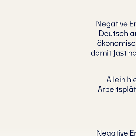
Negative E
Deutschlan
ökonomisch
damit fast h
Allein h
Arbeitsplät
Negative Em