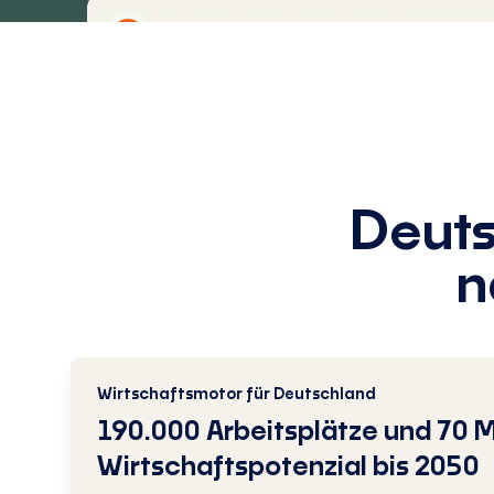
1
Deuts
n
Beschleunigte Gesteins-
Verwitterung
Bei dieser Methode wird der natürliche
Prozess der Mineralverwitterung beschleunigt
Wirtschaftsmotor für Deutschland
um CO₂ zu binden.
190.000 Arbeitsplätze und 70 Mi
Wirtschaftspotenzial bis 2050
Mehr erfahren